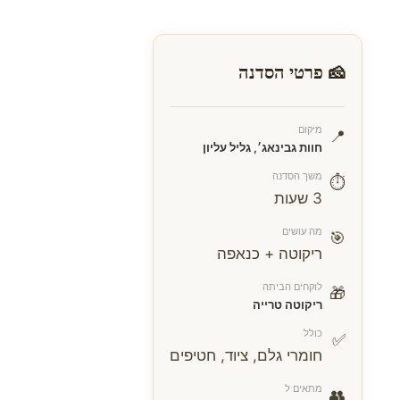
🧀 פרטי הסדנה
מיקום
📍
חוות גבינאג׳, גליל עליון
משך הסדנה
⏱
3 שעות
מה עושים
🎯
ריקוטה + כנאפה
לוקחים הביתה
🎁
ריקוטה טרייה
כולל
✅
חומרי גלם, ציוד, חטיפים
מתאים ל
👥