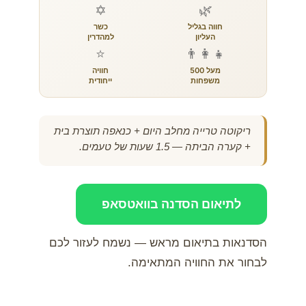
✡
🌿
חווה בגליל
כשר
העליון
למהדרין
⭐
👨‍👩‍👧
מעל 500
חוויה
משפחות
ייחודית
ריקוטה טרייה מחלב היום + כנאפה תוצרת בית
+ קערה הביתה — 1.5 שעות של טעמים.
לתיאום הסדנה בוואטסאפ
הסדנאות בתיאום מראש — נשמח לעזור לכם
לבחור את החוויה המתאימה.