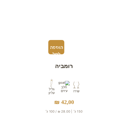
הוספה
לסל
רומביה
חלב
גליל
עיזים
שירז
עליון
₪
42,00
150 ג׳ | 28.00 ₪ / 100 ג׳