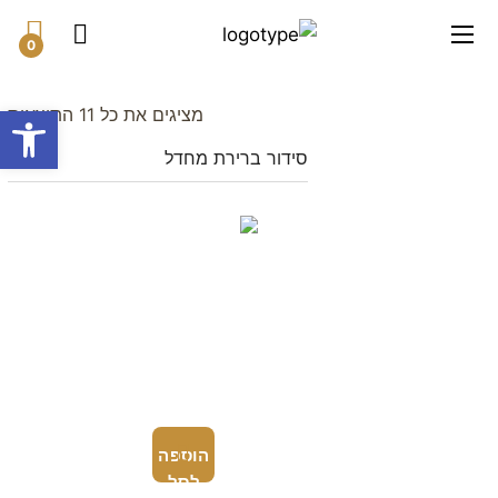
0
פתח סרגל
מציגים את כל ⁦11⁩ התוצאות
הוספה
לסל