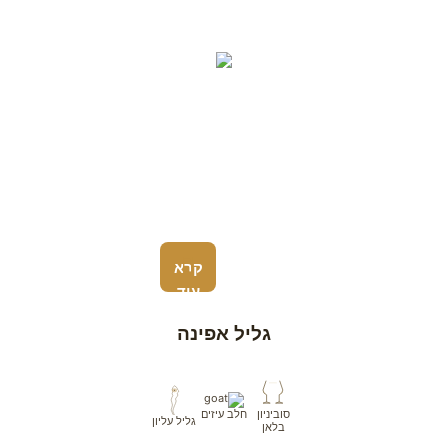
קרא
עוד
גליל אפינה
חלב עיזים
סוביניון
גליל עליון
בלאן